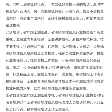
入
作者勇担职责使命，全面提升测绘成果整体质量水平和测
感。同时，还要抓好培训。一方面抓好质检人员的培训，及时掌
口-
绘地理信息质检业务能力水平，助力测绘地理信息事业高
握最新行业动态；另一方面要抓好生产人员培训。质量不是检查
乐
质量发展。 受省自然资源厅国土测绘处委托，省测绘地理
鱼
出来的，而是生产出来的，必须牢固树立质量意识，时刻紧绷质
信息行业协会对报名参加2024年全省测绘地理信息质检管
（中
理人员培训的3028人分五期进行培训。目前质检培训工作
量这根弦。
国）
全部结束。
此次培训，省厅国土测绘处、省测绘地理信息行业协会给予高度
重视，邀请业内专家授课，全面讲解质检、新技术规范标准、技
术要求等，培训内容丰富，针对性、实用性强，旨在进一步加强
测绘地理信息成果质量监督检查，强化全员业务质量意识，树立
从业责任意识，扛起质检工作重任，守好测绘成果质量的生命
线。要进一步明确目标责任，把“两级检查一级验收”制度落实到
位，打造精品工程，靠质量求生存、谋发展。希望质检工作者勇
担职责使命，全面提升测绘成果整体质量水平和测绘地理信息质
检业务能力水平，助力测绘地理信息事业高质量发展。
受省自然资源厅国土测绘处委托，省测绘地理信息行业协会对报
名参加2024年全省测绘地理信息质检管理人员培训的3028人分五
期进行培训。目前质检培训工作全部结束。