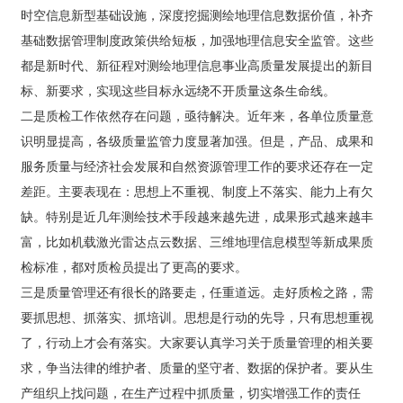
态
时空信息新型基础设施，深度挖掘测绘地理信息数据价值，补齐
一定差距。主要表现在：思想上不重视、制度上不落实、
能力上有欠缺。特别是近几年测绘技术手段越来越先进，
基础数据管理制度政策供给短板，加强地理信息安全监管。这些
员
成果形式越来越丰富，比如机载激光雷达点云数据、三维
都是新时代、新征程对测绘地理信息事业高质量发展提出的新目
工
地理信息模型等新成果质检标准，都对质检员提出了更高
标、新要求，实现这些目标永远绕不开质量这条生命线。
天
的要求。 三是质量管理还有很长的路要走，任重道远。走
好质检之路，需要抓思想、抓落实、抓培训。思想是行动
地
二是质检工作依然存在问题，亟待解决。近年来，各单位质量意
的先导，只有思想重视了，行动上才会有落实。大家要认
识明显提高，各级质量监管力度显著加强。但是，产品、成果和
真学习关于质量管理的相关要求，争当法律的维护者、质
人
服务质量与经济社会发展和自然资源管理工作的要求还存在一定
量的坚守者、数据的保护者。要从生产组织上找问题，在
才
生产过程中抓质量，切实增强工作的责任感。同时，还要
差距。主要表现在：思想上不重视、制度上不落实、能力上有欠
招
抓好培训。一方面抓好质检人员的培训，及时掌握最新行
缺。特别是近几年测绘技术手段越来越先进，成果形式越来越丰
聘
业动态；另一方面要抓好生产人员培训。质量不是检查出
富，比如机载激光雷达点云数据、三维地理信息模型等新成果质
来的，而是生产出来的，必须牢固树立质量意识，时刻紧
绷质量这根弦。 此次培训，省厅国土测绘处、省测绘地理
乐
检标准，都对质检员提出了更高的要求。
信息行业协会给予高度重视，邀请业内专家授课，全面讲
鱼
三是质量管理还有很长的路要走，任重道远。走好质检之路，需
解质检、新技术规范标准、技术要求等，培训内容丰富，
网
要抓思想、抓落实、抓培训。思想是行动的先导，只有思想重视
针对性、实用性强，旨在进一步加强测绘地理信息成果质
页
量监督检查，强化全员业务质量意识，树立从业责任意
了，行动上才会有落实。大家要认真学习关于质量管理的相关要
版
识，扛起质检工作重任，守好测绘成果质量的生命线。要
登
求，争当法律的维护者、质量的坚守者、数据的保护者。要从生
进一步明确目标责任，把“两级检查一级验收”制度落实到
录
产组织上找问题，在生产过程中抓质量，切实增强工作的责任
位，打造精品工程，靠质量求生存、谋发展。希望质检工