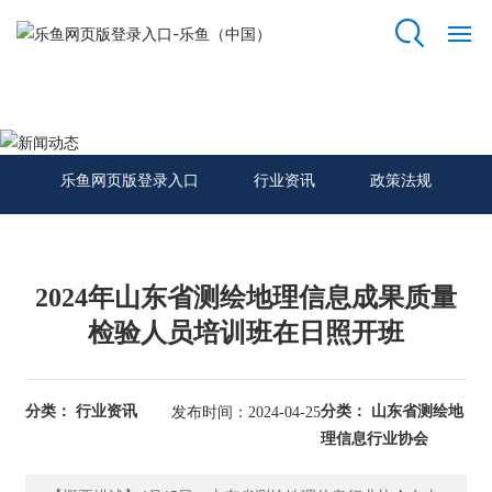
乐鱼网页版登录入口
网
站
新闻动态
乐
鱼
乐鱼网页版登录入口
行业资讯
政策法规
网
页
版
登
录
2024年山东省测绘地理信息成果质量
入
检验人员培训班在日照开班
口
关
分类： 行业资讯
分类： 山东省测绘地
发布时间：2024-04-25
于
理信息行业协会
我
们