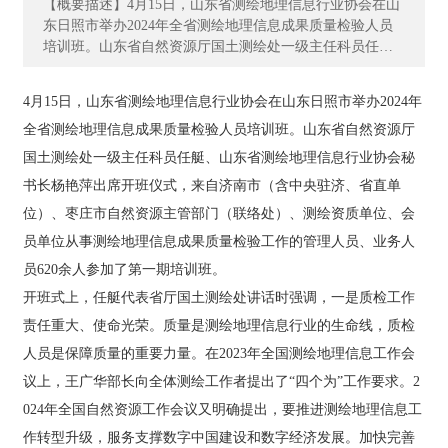
【概要描述】4月15日，山东省测绘地理信息行业协会在山
东日照市举办2024年全省测绘地理信息成果质量检验人员
资
培训班。山东省自然资源厅国土测绘处一级主任科员任
质
艇、山东省测绘地理信息行业协会秘书长杨艳萍出席开班
荣
仪式，来自济南市（含中央驻济、省直单位）、枣庄市自
誉
4月15日，山东省测绘地理信息行业协会在山东日照市举办2024年
然资源主管部门（联络处）、测绘资质单位、会员单位从
全省测绘地理信息成果质量检验人员培训班。山东省自然资源厅
事测绘地理信息成果质量检验工作的管理人员、业务人员6
主
20余人参加了第一期培训班。 开班式上，任艇代表省厅国
国土测绘处一级主任科员任艇、山东省测绘地理信息行业协会秘
营
土测绘处讲话时强调，一是质检工作责任重大、使命光
书长杨艳萍出席开班仪式，来自济南市（含中央驻济、省直单
业
荣。质量是测绘地理信息行业的生命线，质检人员是保障
位）、枣庄市自然资源主管部门（联络处）、测绘资质单位、会
质量的重要力量。在2023年全国测绘地理信息工作会议
务
上，王广华部长向全体测绘工作者提出了“四个为”工作要
员单位从事测绘地理信息成果质量检验工作的管理人员、业务人
求。2024年全国自然资源工作会议又明确提出，要推进测
项
员620余人参加了第一期培训班。
绘地理信息工作转型升级，服务支撑数字中国建设和数字
目
开班式上，任艇代表省厅国土测绘处讲话时强调，一是质检工作
经济发展。加快完善时空信息新型基础设施，深度挖掘测
案
绘地理信息数据价值，补齐基础数据管理制度政策供给短
责任重大、使命光荣。质量是测绘地理信息行业的生命线，质检
例
板，加强地理信息安全监管。这些都是新时代、新征程对
人员是保障质量的重要力量。在2023年全国测绘地理信息工作会
测绘地理信息事业高质量发展提出的新目标、新要求，实
议上，王广华部长向全体测绘工作者提出了“四个为”工作要求。2
现这些目标永远绕不开质量这条生命线。 二是质检工作依
新
然存在问题，亟待解决。近年来，各单位质量意识明显提
024年全国自然资源工作会议又明确提出，要推进测绘地理信息工
闻
高，各级质量监管力度显著加强。但是，产品、成果和服
动
作转型升级，服务支撑数字中国建设和数字经济发展。加快完善
务质量与经济社会发展和自然资源管理工作的要求还存在