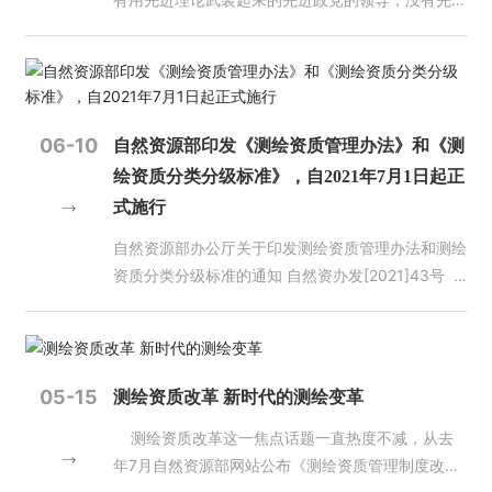
图标准体系建设指南（2023版）》，印发了有关自
届北斗规模应用国际峰会的贺信中指出，“当前，全
绘地理信息管理工作中，长计划、短安排、立即做，
辞中表示，江苏省自然资源厅非常重视实景三维江苏
政党顺应历史潮流、勇担历史重任、敢于作出巨大牺
动驾驶地图安全应用的通知，修订了高级辅助驾驶地
球数字化发展日益加快，时空信息、定位导航服务成
把今天该做的落实好，把明天要做的计划好，努力做
建设工作。在“十四五”省级基础测绘规划中，明确提
牲，中国人民就无法打败压在自己头上的各种反动
图审查技术规程，在确保地理信息安全的前提下，在
为重要的新型基础设施”。习主席的讲话，明确了带
到事不过夜、案无积卷。 会议传达学习了全国地理
出建设多尺度、全空间的实景三维江苏，2025年底
派，中华民族就无法改变被压迫、被奴役的命运，我
全国范围内开放高级辅助驾驶地图普通道路应用，进
有时间属性的地理信息，即时空信息，以及定位导航
信息管理工作会议精神，国土测绘处和地理信息管理
设区市都要完成实景三维建设，实现新型基础测绘产
们的国家就无法团结统一、在社会主义道路上走向繁
一步释放地理信息潜能，激发市场活力，促进自动驾
服务作为重要的新型基础设施的战略性意义，为地理
处主要负责同志分别总结了全年工作，部署了明年重
品的有效供给。他提出三点要求，一是要认清形势，
荣富强。 （2016年7月1日在庆祝中国共产党成立95
06-10
自然资源部印发《测绘资质管理办法》和《测
驶等新业态发展。我国智能网联汽车准入和上路通行
信息产业发展指明了方向，提出了更高的要求。这极
点任务。会前举行了测绘地信业务培训班，重点针对
抓住机遇，迎接挑战。要深刻领会实景三维建设的重
周年大会上的讲话） 要了解中国，就要了解中国的
绘资质分类分级标准》，自2021年7月1日起正
试点工作，以及湖北襄阳、浙江德清、广西柳州国家
大鼓舞了地理信息企业和所有从业人员，将指引着地
新型基础测绘体系和实景三维建设、天地图一体化及
要意义，认清机遇与挑战，协同创新，深入研究，加
历史、文化、人文思想和发展阶段，特别是要了解当
式施行
级车联网先导区建设启动，自动驾驶市场规模快速增
理信息产业全面高质量快速发展，进一步使产业做大
联动更新、地信产业规划中期评估等内容进行了培
快推进。二是要突出重点，创新思路，提升能力。面
代中国的马克思主义。北京大学是中国最早传播和研
长，自动驾驶技术由测试示范稳步迈向商业化应用。
做强！ 2021年是“十四五”规划的开局之年。我国地
训。厅机关相关处室、有关厅属事业单位、省测绘地
对新形势，要在多源异构三维数据建模等方面，在关
究马克思主义的地方，为马克思主义在中国的传播和
自然资源部办公厅关于印发测绘资质管理办法和测绘
05 测绘地理信息事业转型升级加快推进 2023年
理信息产业的发展机遇和挑战并存。机遇主要体现在
理信息学会、省测绘地理信息行业协会以及在分会场
键核心领域开展技术攻关，以二三维地理实体为视角
中国共产党的成立作出了重要贡献。今年是马克思诞
资质分类分级标准的通知 自然资办发[2021]43号
8月，《自然资源部关于加快测绘地理信息事业转型
这几方面：一是国家和各领域、各地方的“十四五”规
的各市、县（市、区）自然资源主管部门有关同志共
和对象，按需组装标准化产品，面向经济社会发展和
辰200周年，也是《共产党宣言》诞生170周年。我
各省、自治区、直辖市自然资源主管部门，新疆生产
升级 更好支撑高质量发展的意见》印发，明确了新
划为地理信息产业描绘了美好蓝图；二是数字经济蓬
计1000余人参加。（国土测绘处）
自然资源系统提供丰富的实景三维数据资源和应用服
们对马克思和《共产党宣言》的最好纪念，就是把党
建设兵团自然资源局，陕西、黑龙江、四川、海南测
时代新征程测绘地理信息事业的发展方向、主要目标
勃发展形势下，地理信息作为新型基础设施作用突
务。三是要不辱使命，开拓创新，努力工作。用现代
的十九大精神和新时代中国特色社会主义思想这一当
绘地理信息局： 为进一步落实党中央、国务院
和重点任务。中国地理信息产业协会10月印发了
显，应用场景不断丰富；三是关键信息基础设施进入
科技知识，创造性、开创性地去工作、去探索，充分
代中国马克思主义研究好、宣传好、贯彻好。 （201
“放管服”改革要求，促进地理信息产业发展，维护国
05-15
测绘资质改革 新时代的测绘变革
《关于学习贯彻<自然资源部关于加快测绘地理信息
强监管时代，关键领域坚持自主可控；四是北斗规模
吸纳国内外同行的先进理念和技术，不断提升能力水
8年5月2日在北京大学考察时的讲话） 要通过展
家地理信息安全，根据《中华人民共和国测绘法》
事业转型升级 更好支撑高质量发展的意见>的通
应用进入市场化、产业化、国际化发展关键阶段；五
平，面向推进过程中的疑难问题、全局性问题，发扬
测绘资质改革这一焦点话题一直热度不减，从去
览，教育引导广大干部群众更加深刻地认识到中国共
《中华人民共和国行政许可法》等，现将修订后的
知》，以《意见》精神指导和推动产业发展和协会各
是新型基础测绘积极探索，实景三维中国加快建设；
攻坚克难的精神，研究探索。 会上，南京师范大学
年7月自然资源部网站公布《测绘资质管理制度改革
产党、中国人民和中国特色社会主义的伟大力量，更
《测绘资质管理办法》和《测绘资质分类分级标准》
方面工作。 06 第一届中国测绘地理信息大会成功
六是营商环境持续优化，中小企业扶持政策频出；七
地理科学学院闾国年教授作了题为《实景三维建设内