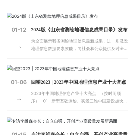
培训班。山东省自然资源厅国土测绘处一级主任科员
资
任艇、山东省测绘地理信息行业协会秘书长杨艳萍出
质
席开班仪式，来自济南市（含中央驻济、省直单
荣
位）、枣庄市自然资源主管部门（联络处）、测绘资
誉
01-12
2024版《山东省测绘地理信息成果目录》发布
质单位、会员单位从事测绘地理信息成果质量检验工
为全面展示我省测绘地理信息最新成果，进一步激发
作的管理人员、业务人员620余人参加了第一期培训
主
地理信息数据要素效能，向社会和公众提供及时全
班。 开班式上，任艇代表省厅国土测绘处讲话时强
营
面、精准可靠的地理信息服务，山东省自然资源厅组
调，一是质检工作责任重大、使命光荣。质量是测绘
业
织编制了2024版《山东省测绘地理信息成果目
地理信息行业的生命线，质检人员是保障质量的重要
务
录》。目录涵盖测绘基准成果、基础测绘成果、专项
力量。在2023年全国测绘地理信息工作会议上，王
测绘成果、地理信息公共服务和地图产品五大方面，
广华部长向全体测绘工作者提出了“四个为”工作要
项
01-06
回望2023 | 2023年中国地理信息产业十大亮点
包含了卫星导航定位基准服务、大地控制网、水准控
求。2024年全国自然资源工作会议又明确提出，要
目
2023年中国地理信息产业十大亮点 （按时间顺
制网、似大地水准面、数字线划图、数字正射影像
推进测绘地理信息工作转型升级，服务支撑数字中国
案
例
序） 01 新型基础测绘、实景三维中国建设加快推
图、数字高程模型、地理国情普查与监测、地表形变
建设和数字经济发展。加快完善时空信息新型基础设
进 2023年3月，自然资源部印发《实景三维中国建
监测、实景三维山东、水下地形测绘及标准地图等地
施，深度挖掘测绘地理信息数据价值，补齐基础数据
设总体实施方案（2022-2025）》，对实景三维中
理信息数据成果，现向社会进行发布。 登录山东省
管理制度政策供给短板，加强地理信息安全监管。这
新
闻
国建设的建设任务、技术路线与方法、主要成果与汇
自然资源厅官网（//dnr.shandong.gov.cn/），在
些都是新时代、新征程对测绘地理信息事业高质量发
动
集、组织实施等进行说明。11月，中国地理信息产业
“省级网上政务大厅”栏目下点击“山东省测绘地理信
展提出的新目标、新要求，实现这些目标永远绕不开
01-15
专访李维森会长：自立自强，开创产业高质量