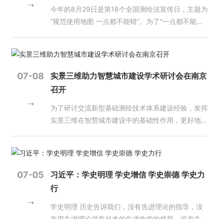
入
发射。6月，长沙天仪空间科技研究院有限公司研制
届一次理事会会议召开，换届工作圆满完成，原国家
识，时刻紧绷质量这根弦。 此次培训，省厅国土测
务并举、支撑与保障并进。 赵培金要求，全省上下
今年的8月29日是第18个全国测绘法宣传日，主题为
口-
的“绵阳星座”“涪城一号”SAR卫星成功发射。7月，北
测绘地理信息局副局长李维森当选为协会第七届会
绘处、省测绘地理信息行业协会给予高度重视，邀请
要紧紧围绕测绘地理信息“两支撑、一提升”的工作定
“规范使用地图 一点都不能错”。为了“一点都不能
乐
京四象爱数科技有限公司抓总研制的“矿大南湖号”SA
长，开始以一个新的身份参与到中国地理信息产业的
业内专家授课，全面讲解质检、新技术规范标准、技
位，进一步增强责任感使命感紧迫感，进一步增强工
鱼
错”，“测绘人”跋山涉水测家底，脚量万里绘蓝图……
R卫星成功发射。8月，国家民用空间基础设施中的
建设中来。 《超图通讯》：我国地理信息产业一直
（中
术要求等，培训内容丰富，针对性、实用性强，旨在
作积极性主动性创造性。一要强化使命担当，依法履
了解过“测绘人”工作日常的，相信都会对他们抱有深
国）
科研卫星、世界首颗地球同步轨道SAR卫星陆地探测
保持很好的发展态势，在您看来，现阶段产业发展存
进一步加强测绘地理信息成果质量监督检查，强化全
职尽责。要自觉提高政治站位，切实履行好《测绘
深的敬佩感！ 南水北调需知道高差是多少？水怎么
四号01卫星（应急减灾高轨SAR卫星）成功发射。
在哪些机遇和难题？我们应该如何应对？ 李维森：
员业务质量意识，树立从业责任意识，扛起质检工作
法》等法律法规赋予的职责，做到该为必为、主动作
引？港珠澳大桥澳门、香港、内地三地的测绘基准都
07-08
实景三维助力智慧城市建设学术研讨会在南京
03 清理拖欠测绘地理信息企业账款工作持续开展
我国地理信息产业自上世纪 80 年代末以来，从零起
重任，守好测绘成果质量的生命线。要进一步明确目
为、善作善为，使测绘地理信息工作发挥更大作用，
不一样，如何贯通？都是靠测绘！测绘与国家安全、
召开
2023年，自然资源部发布《关于持续开展清理拖欠
步，在党中央国务院方针政策的指引下，在行业主管
标责任，把“两级检查一级验收”制度落实到位，打造
作出更大贡献。二要加强统筹协调，形成工作合力。
社会经济、人民生活息息相关。 大到南水北调、港
测绘地理信息企业账款工作的通知》，继续常态化做
部门的正确指导以及全体地理信息工作者的奋力拼
精品工程，靠质量求生存、谋发展。希望质检工作者
要进一步深化纵向统筹、横向配合，将测绘地理信息
珠澳大桥，铁路网公路网的分布，小到手机定位、导
为了研讨交流新型基础测绘技术体系建设经验，发挥
好清欠工作，并委托中国地理信息产业协会开展监测
搏、共同努力下，经过 30 余年的发展，取得了长足
勇担职责使命，全面提升测绘成果整体质量水平和测
工作放在自然资源管理的全链条中整体把握，充分发
航的使用，一张普通的地图，都离不开测绘技术的支
实景三维在智慧城市建设中的基础性作用，更好地履
工作。首次监测填报工作已于2023年7月完成，协会
进步。这两年虽然受疫情等因素影响，但产业发展仍
绘地理信息质检业务能力水平，助力测绘地理信息事
挥自然资源管理部门的行政推动力和工作合力，促进
撑。国防、能源、农业、林业、水利电力，城市建
行测绘地理信息“两服务、两支撑”职责，近日，实景
已将监测数据上报自然资源部。自2024年起，每年1
然取得较好的成绩。2020 年全国地理信息产业总产
业高质量发展。 受省自然资源厅国土测绘处委托，
工作落实。三要发挥技术优势，彰显地位价值。要精
设、交通规划、土地管理等都离不开测绘。 大江南
三维助力智慧城市建设学术研讨会在南京召开。江苏
月、7月填报2次。除自然资源系统外，协会还开展
值达 6890 亿元，同比增幅达 6.4%，呈现出较强活
省测绘地理信息行业协会对报名参加2024年全省测
准聚焦技术支撑与业务需求，主动融入、加快融合自
北奔走，峰顶湖海攀游，用双脚丈量大地！就是为了
省自然资源厅总规划师林颢出席会议并致辞，江苏省
了各领域拖欠地理信息企业账款情况的调研，并向农
力。产业规模持续扩大，结构不断优化，创新能力不
绘地理信息质检管理人员培训的3028人分五期进行
然资源业务工作，更多发挥测绘地理信息的技术优
把咱们这个，幅员辽阔的国土所有的这些信息数据家
测绘地理信息学会理事长施建石参加会议并为大会作
07-05
习近平：学史明理 学史增信 学史崇德 学史力
业农村部、住建部、水利部、应急管理部、国资委等
断增强，地理信息产业在服务我国经济建设、国防建
培训。目前质检培训工作全部结束。
势，强化技术创新，强化先进技术运用，提升工作效
底摸清！ 趁着全国测绘法宣传日这个特殊日子，不
了总结发言，江苏省测绘地理信息学会副理事长闾国
行
提交了调研报告并得到积极反馈。 04 地理信息进
设、社会发展和生态文明建设中发挥了重要作用，已
率和水平。四要弘扬测绘精神，加强作风建设。要继
妨让我们以这种方式向“测绘人”致敬！
年教授出席会议并为会议作了一场生动的学术讲座。
一步助推自动驾驶发展 2023年，自然资源部先后
成为我国数字经济的重要组成部分，地理信息已成为
续弘扬优良传统，传承好测绘精神，将“严格、精
来自江苏省相关高校、科研及测绘地理信息单位的技
学史明理 历史告诉我们，没有先进理论的指导，没
发布了《公开地图内容表示规范》《智能汽车基础地
重要的新型基础设施。 2021年9月，习主席在致首
准、细致、务实、快捷、高效”的工作作风融入到测
术人员120余人参加了此次会议。 林颢总规划师在致
有用先进理论武装起来的先进政党的领导，没有先进